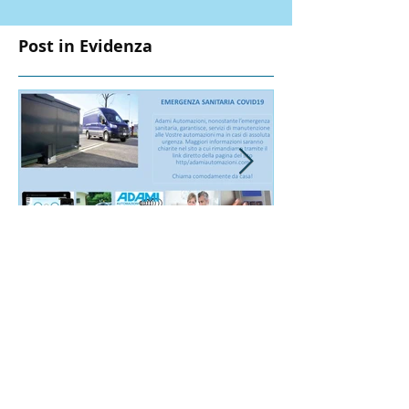
Post in Evidenza
Chiama
DIMENTI
comodamente
TELECO
da casa!