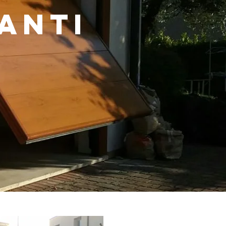
anti
i
o