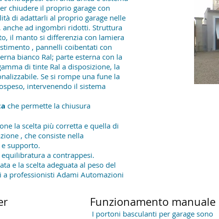
per chiudere il proprio garage con
ità di adattarli al proprio garage nelle
 anche ad ingombri ridotti. Struttura
to, il manto si differenzia con lamiera
stimento , pannelli coibentati con
erna bianco Ral; parte esterna con la
gamma di tinte Ral a disposizione, la
nalizzabile. Se si rompe una fune la
ospeso, intervenendo il sistema
ta
che permette la chiusura
ne la scelta più corretta e quella di
zione , che consiste nella
i e supporto.
 equilibratura a contrappesi.
ta e la scelta adeguata al peso del
si a professionisti Adami Automazioni
er
Funzionamento manuale
I portoni basculanti per garage sono