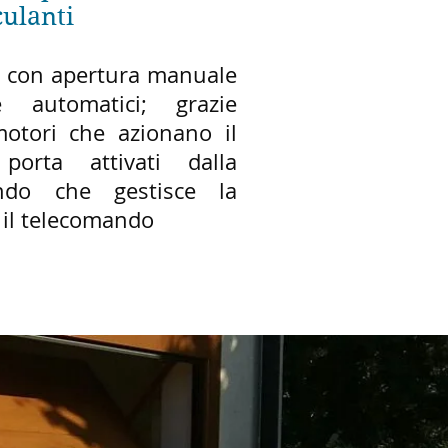
culanti
e con apertura manuale
e automatici; grazie
 motori che azionano il
porta attivati dalla
ndo che gestisce la
e il telecomando