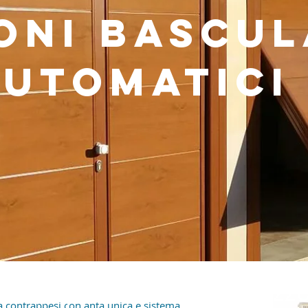
oni bascul
automatic
semplici e di facile utilizz
 contrappesi con anta unica e sistema