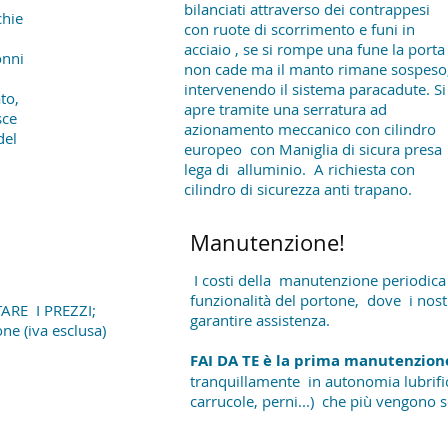
bilanciati attraverso dei contrappesi
chie
con ruote di scorrimento e funi in
acciaio , se si rompe una fune la porta
onni
non cade ma il manto rimane sospeso
intervenendo il sistema paracadute. Si
to,
apre tramite una serratura ad
sce
azionamento meccanico con cilindro
del
europeo con Maniglia di sicura presa
lega di alluminio. A richiesta con
cilindro di sicurezza anti trapano.
Manutenzione!
I costi della manutenzione periodica 
funzionalità del portone, dove i nostr
ARE I PREZZI;
garantire assistenza.
one (iva esclusa)
FAI DA TE è la prima manutenzio
tranquillamente in autonomia lubrific
carrucole, perni...) che più vengono 